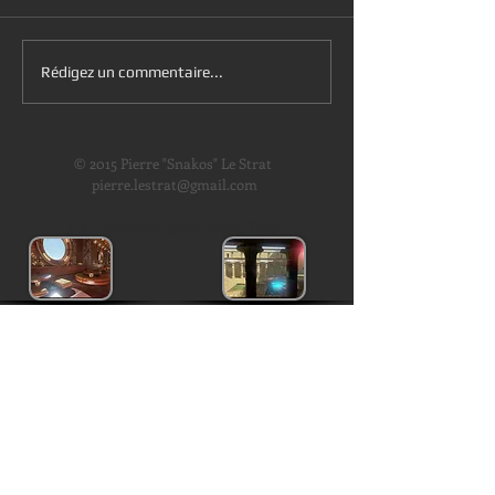
Rédigez un commentaire...
© 2015 Pierre "Snakos" Le Strat
pierre.lestrat@gmail.com
3DCG designer, game artist, Tokyo